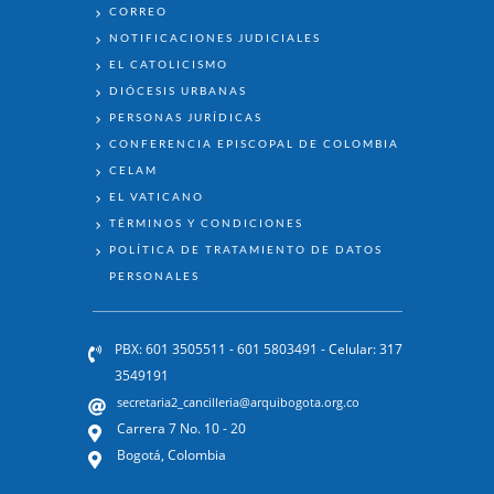
ENLACES
CORREO
NOTIFICACIONES JUDICIALES
EL CATOLICISMO
DIÓCESIS URBANAS
PERSONAS JURÍDICAS
CONFERENCIA EPISCOPAL DE COLOMBIA
CELAM
EL VATICANO
TÉRMINOS Y CONDICIONES
POLÍTICA DE TRATAMIENTO DE DATOS
PERSONALES
PBX: 601 3505511 - 601 5803491 - Celular: 317
3549191
secretaria2_cancilleria@arquibogota.org.co
Carrera 7 No. 10 - 20
Bogotá, Colombia