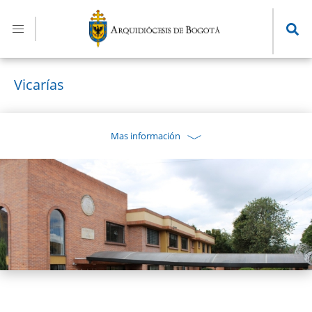
Pasar
al
contenido
principal
Vicarías
Mas información